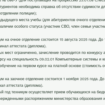
 № 086-У (для поступающих на профессию 23.01.08 Слеса
туриентов необходима справка об отсутствии судимости 
 отделении полиции);
едыдущего места учебы (для абитуриентов очного отделени
наличии особого статуса (участник СВО, член семьи участн
ум на очное отделение состоится 15 августа 2025 года. До
гинал аттестата (диплома).
х мест ограниченно, зачисление проводится по конкурсу а
су на специальность 09.02.01 Компьютерные системы и ко
обучение на первом курсе на платной основе (стоимость 
ум на заочное отделение состоится 1 ноября 2025 года. До
ал аттестата (диплома).
й год техникум осуществляет прием обучающихся на бюдж
вержденными распоряжением министерства образования и 