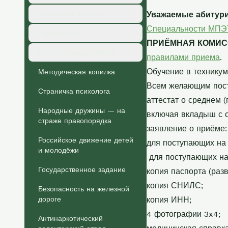
Расписание занятий
Уважаемые абитур
Специальности МПЭ
О техникуме
ПРИЁМНАЯ КОМИ
Воспитательная работа
правилами приема
.
Обучение в технику
Методическая копилка
Всем желающим пост
Страничка психолога
аттестат о среднем 
Народные дружины — на
включая вкладыш с 
страже правопорядка
заявление о приёме:
Российское движение детей
для поступающих на
и молодёжи
для поступающих на
Государственное задание
копия паспорта (раз
копия СНИЛС;
Безопасность на железной
дороге
копия ИНН;
4 фотографии 3x4;
Антинаркотический