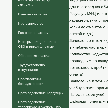
медицинская справка
волонтерский отряд
«ДОБРО»
для иногородних аби
Госуслуг, МФЦ или в
Пушкинская карта
характеристика с пр
Наставничество
копии документов о 
Разговор о важном
опекой и др.)
Зачисление в техник
Информация для лиц с
ОВЗ и инвалидностью
в учебную часть ори
Количество бюджетны
Обращения граждан
прошедшим по конкур
Трудоустройство
возможность пройти 
выпускников
оплата).
Профилактика
Зачисление в техник
безнадзорности
учебную часть оригин
Противодействие коррупции
На 2025-2026 учебны
цифрами приема, ут
Противодействие
терроризму и экстремизму