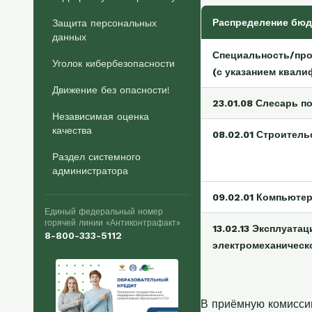
Распределение бюд
Защита персональных
данных
Специальность/пр
Уголок кибербезопасности
(с указанием квали
Движение без опасности!
23.01.08 Слесарь п
Независимая оценка
качества
08.02.01 Строитель
Раздел системного
администратора
09.02.01 Компьюте
Единый федеральный номер
горячей линии «Антиконтрафакт»
13.02.13 Эксплуата
8-800-333-5112
электромеханическ
В приёмную комисси