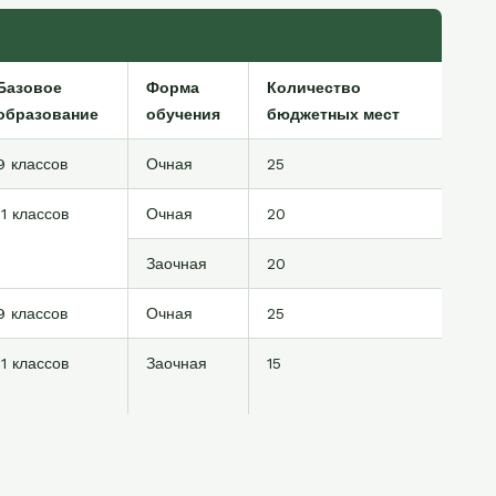
Базовое
Форма
Количество
образование
обучения
бюджетных мест
9 классов
Очная
25
11 классов
Очная
20
Заочная
20
9 классов
Очная
25
11 классов
Заочная
15