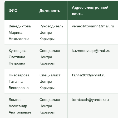
Адрес электронной
ФИО
Должность
почты
Венедиктова
Руководитель
venediktovamn@mail.ru
Марина
Центра
Николаевна
Карьеры
Кузнецова
Специалист
kuznecovasp@mail.ru
Светлана
Центра
Петровна
Карьеры
Пивоварова
Специалист
tan4a2010@mail.ru
Татьяна
Центра
Викторовна
Карьеры
Ломтев
Специалист
lomtsash@yandex.ru
Александр
Центра
Анатольевич
Карьеры