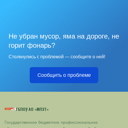
Не убран мусор, яма на дороге, не
горит фонарь?
Столкнулись с проблемой — сообщите о ней!
Сообщить о проблеме
ГБПОУ АО «МПЭТ»
Государственное бюджетное профессиональное