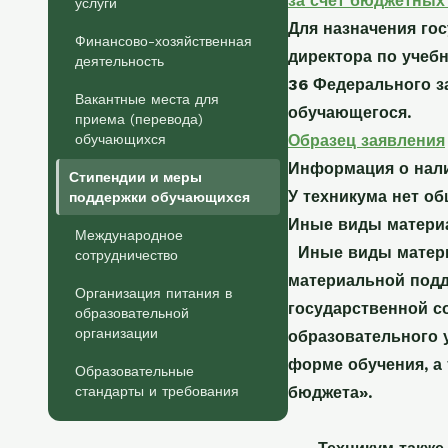
за счет бюджетных
услуги
Для назначения го
Финансово-хозяйственная
директора по учебн
деятельность
36 Федерального з
Вакантные места для
обучающегося.
приема (перевода)
обучающихся
Образец заявления
Информация о нали
Стипендии и меры
У техникума нет об
поддержки обучающихся
Иные виды матери
Международное
Иные виды матери
сотрудничество
материальной подд
Организация питания в
государственной с
образовательной
организации
образовательного 
форме обучения, а
Образовательные
стандарты и требования
бюджета».