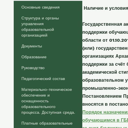
Основные сведения
Наличие и условия
Структура и органы
управления
Государственная а
образовательной
поддержки обучающ
организацией
области от 01.10.2
Документы
(или) государстве
организациях Арха
Образование
поддержки за счёт
Руководство
академической сти
Педагогический состав
образовательном у
промышленно-экон
Материально-техническое
обеспечение и
Постановлением Пр
оснащенность
вносятся в постано
образовательного
Порядок назначени
процесса. Доступная среда.
обучающимся в ГБП
Платные образовательные