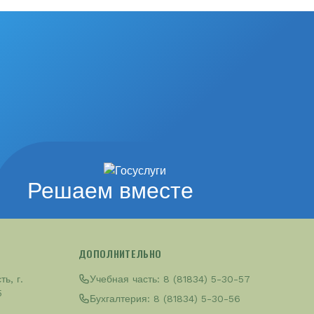
Решаем вместе
ДОПОЛНИТЕЛЬНО
ь, г.
Учебная часть:
8 (81834) 5-30-57
5
Бухгалтерия:
8 (81834) 5-30-56