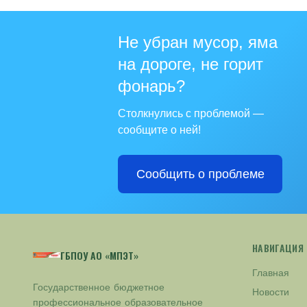
Не убран мусор, яма
на дороге, не горит
фонарь?
Столкнулись с проблемой —
сообщите о ней!
Сообщить о проблеме
НАВИГАЦИЯ
ГБПОУ АО «МПЭТ»
Главная
Государственное бюджетное
Новости
профессиональное образовательное