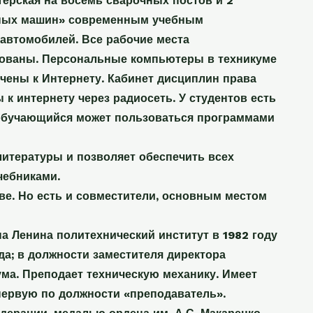
терская на восемь сварочных постов и 2
льных машин» современным учебным
автомобилей. Все рабочие места
рованы. Персональные компьютеры в техникуме
чены к Интернету. Кабинет дисциплин права
к интернету через радиосеть. У студентов есть
 обучающийся может пользоваться программами
литературы и позволяет обеспечить всех
чебниками.
ве. Но есть и совместители, основным местом
а Ленина политехнический институт в 1982 году
да; в должности заместителя директора
ума. Преподает техническую механику. Имеет
ервую по должности «преподаватель».