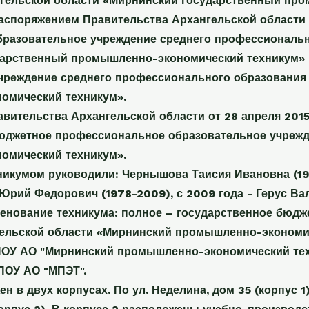
гельской области «Мирнинский государственный про
распоряжением Правительства Архангельской области 
бразовательное учреждение среднего профессиональн
дарственный промышленно-экономический техникум» 
чреждение среднего профессионального образования
омический техникум».
вительства Архангельской области от 28 апреля 201
юджетное профессиональное образовательное учрежд
омический техникум».
никумом руководили: Чернышова Таисия Ивановна (196
 Юрий Федорович (1978-2009), с 2009 года - Герус Ва
нование техникума: полное – государственное бюдж
ельской области «Мирнинский промышленно-экономич
ПОУ АО "Мирнинский промышленно-экономический тех
ПОУ АО "МПЭТ".
н в двух корпусах. По ул. Неделина, дом 35 (корпус 1)