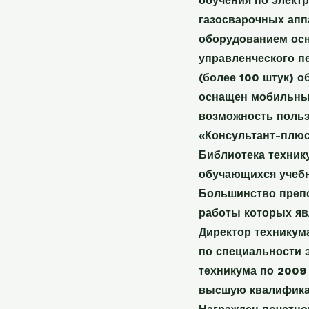
обучения по электр
газосварочных апп
оборудованием осн
управленческого п
(более 100 штук) 
оснащен мобильным
возможность польз
«Консультант-плюс
Библиотека техник
обучающихся учебн
Большинство препо
работы которых яв
Директор техникум
по специальности э
техникума по 2009 
высшую квалификац