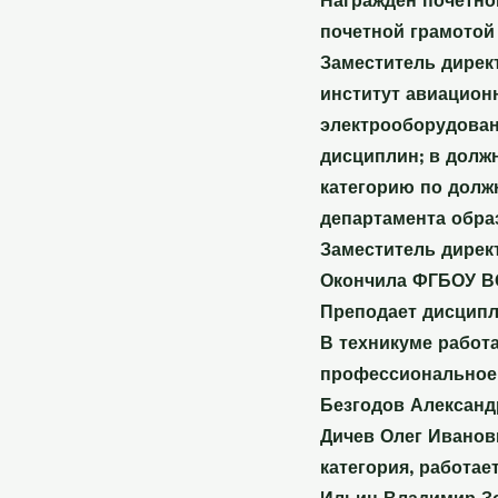
Награжден почетно
почетной грамотой
Заместитель дирек
институт авиацион
электрооборудован
дисциплин; в долж
категорию по долж
департамента обра
Заместитель дирек
Окончила ФГБОУ ВО
Преподает дисципли
В техникуме работ
профессиональное 
Безгодов Александ
Дичев Олег Иванов
категория, работае