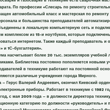
осварке и газосварке в техникуме есть сварочная мас
арата. По профессии «Слесарь по ремонту строите
ащен автомобильный класс и мастерская по ремонту 
ерсонала и большинства преподавателей автоматизи
объединены в локальную компьютерную сеть и подклю
 комплексом из 15-и ноутбуков, которые подключены 
оваться интернетом. Также каждый преподаватель и
» и 1С-бухгалтерия».
ума насчитывает более 20 тыс. экземпляров учебной 
иками. Библиотека постоянно пополняется новыми у
давателей в техникуме работают на постоянной осно
ляются различные учреждения города Мирного.
а – Герус Валерий Андреевич, окончил Киевский орден
лектронные приборы. Работает в техникуме с 1982 го
год, с мая 2009 года – в должности директора техник
ионную категорию по должности «руководитель» и п