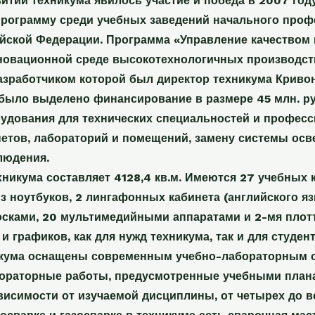
витии техникума явилось участие и победа в 2007 го
рограмму среди учебных заведений начального проф
йской Федерации. Программа «Управление качеством
новационной среде высокотехнологичных производст
азработчиком которой был директор техникума Кривоно
было выделено финансирование в размере 45 млн. ру
удования для технических специальностей и професси
нетов, лабораторий и помещений, замену системы осв
людения.
икума составляет 4128,4 кв.м. Имеются 27 учебных к
 ноутбуков, 2 лингафонных кабинета (английского яз
сками, 20 мультимедийными аппаратами и 2-мя плотт
 и графиков, как для нужд техникума, так и для студе
икума оснащены современным учебно-лабораторным 
бораторные работы, предусмотренные учебными плана
ависимости от изучаемой дисциплины, от четырех до в