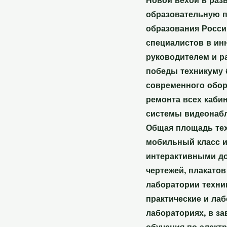
Новой вехой в раз
образовательную п
образования Росси
специалистов в ин
руководителем и р
победы техникуму 
современного обор
ремонта всех каби
системы видеонаб
Общая площадь техн
мобильный класс из
интерактивными до
чертежей, плакатов
лаборатории техн
практические и ла
лабораториях, в з