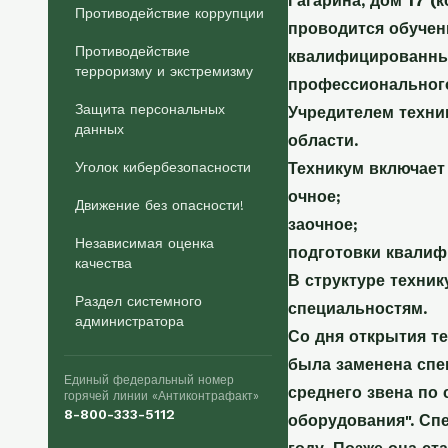
Гагарина, дом 17 (
Противодействие коррупции
проводится обучен
Противодействие
квалифицированных
терроризму и экстремизму
профессионального
Защита персональных
Учредителем техни
данных
области.
Уголок кибербезопасности
Техникум включает 
очное;
Движение без опасности!
заочное;
Независимая оценка
подготовки квалиф
качества
В структуре техни
Раздел системного
специальностям.
администратора
Со дня открытия т
была заменена спе
Единый федеральный номер
среднего звена по
горячей линии «Антиконтрафакт»
8-800-333-5112
оборудования". Сп