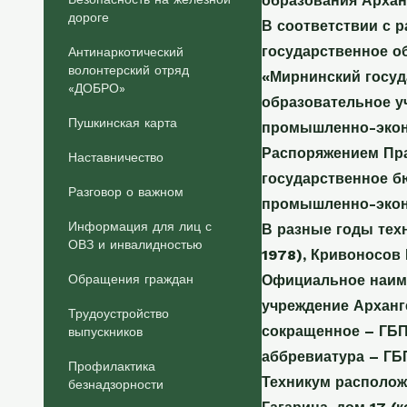
образования Архан
дороге
В соответствии с 
государственное о
Антинаркотический
волонтерский отряд
«Мирнинский госу
«ДОБРО»
образовательное у
Пушкинская карта
промышленно-экон
Распоряжением Пра
Наставничество
государственное б
Разговор о важном
промышленно-экон
Информация для лиц с
В разные годы тех
ОВЗ и инвалидностью
1978), Кривоносов
Обращения граждан
Официальное наиме
учреждение Арханг
Трудоустройство
сокращенное – ГБ
выпускников
аббревиатура – ГБ
Профилактика
Техникум расположе
безнадзорности