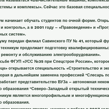
ала называться «Вычислительные машины, комплексы, 
темы и комплексы». Сейчас это базовая специальност
кум начинает обучать студентов по очной форме. Откр
т и контроль», а в 2001 году – «Правоведение» и «Пр
ных систем».
куму передан филиал Савинского ПУ № 41, который фу
 техникум продолжает подготовку квалифицированны
 ремонту и обслуживанию электрооборудования».
осьбе ФГУП «УСС №35 при Спецстрое России», которое
цк» открывается специальность «Строительство и эк
торая в дальнейшем заменена профессией "Слесарь п
 работает представительство ВУЗа – автономная неко
 образования "Северо-Западный открытый техническ
хникум является многопрофильным и многофункцион
 образования.