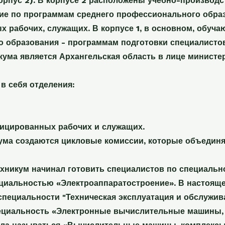
корпус 2). В корпусе 2 расположены учебно-производс
ие по программам среднего профессионального образ
 рабочих, служащих. В корпусе 1, в основном, обуча
 образования - программам подготовки специалистов
кума является Архангельская область в лице министе
в себя отделения:
ицированных рабочих и служащих.
кума создаются цикловые комиссии, которые объедин
ехникум начинал готовить специалистов по специальн
циальностью «Электроаппаратостроение». В настояще
 специальности "Техническая эксплуатация и обслужив
ециальность «Электронные вычислительные машины, 