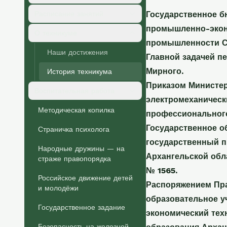
Расписание занятий
Государственное б
промышленно-эконо
О техникуме
промышленности СС
Наши достижения
Главной задачей п
Мирного.
История техникума
Приказом Министер
Воспитательная работа
электромеханическ
Методическая копилка
профессиональног
Государственное о
Страничка психолога
государственный п
Народные дружины — на
Архангельской обл
страже правопорядка
№ 1565.
Российское движение детей
Распоряжением Пра
и молодёжи
образовательное 
Государственное задание
экономический тех
Безопасность на железной