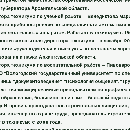
й грамотой Министерства образования Российской Фед
 губернатора Архангельской области.
тора техникума по учебной работе – Венедиктова Мар
ного приборостроения по специальности автоматизи
ие летательных аппаратов. Работает в техникуме с 1
ности заместителя директора техникума - с декабря 
ности «руководитель» и высшую - по должности «пре
зования и науки Архангельской области.
тора техникума по воспитательной работе – Пивовар
 "Вологодский государственный университет" по спец
ны: "Документоведение", "Психология общения", "Тру
ают квалифицированные преподаватели по профилю 
образование, большинство из них - большой педагоги
р Игоревич, преподаватель строительных дисциплин, р
ич, инженер по охране труда, преподаватель строите
т в техникуме с 2008 года.