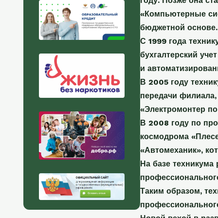
году. Позже она ст
«Компьютерные сис
бюджетной основе.
С 1999 года техни
бухгалтерский уче
и автоматизирован
В 2005 году техни
передачи филиала,
«Электромонтер по
В 2008 году по пр
космодрома «Плесе
«Автомеханик», ко
На базе техникума
профессионального
Таким образом, те
профессионального