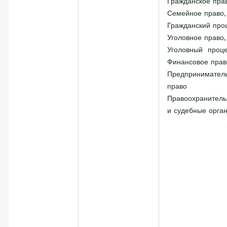
Гражданское пра
Семейное право,
Гражданский про
Уголовное право,
Уголовный
проце
Финансовое прав
Предпринимател
право
Правоохранител
и судебные орга