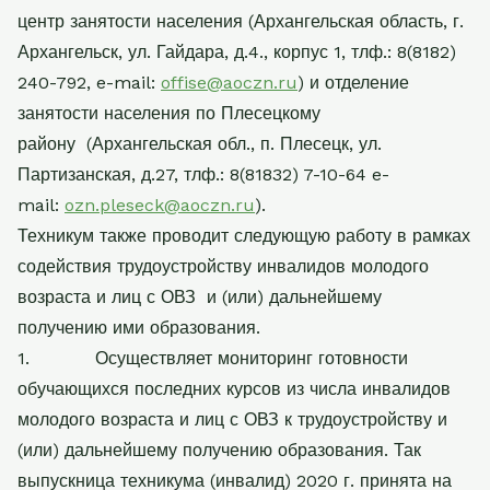
центр занятости населения (Архангельская область, г.
Архангельск, ул. Гайдара, д.4., корпус 1, тлф.: 8(8182)
240-792,
e
-
mail
:
offise
@
aoczn
.
ru
)
и отделение
занятости населения по Плесецкому
району
(Архангельская обл., п. Плесецк, ул.
Партизанская, д.27, тлф.:
8(81832) 7-10-64
e
-
mail
:
ozn.pleseck@aoczn.ru
).
Техникум также проводит следующую работу в рамках
содействия трудоустройству инвалидов
молодого
возраста и лиц с ОВЗ
и (или) дальнейшему
получению ими образования.
1.
Осуществляет мониторинг готовности
обучающихся последних курсов из числа инвалидов
молодого возраста и лиц с ОВЗ к трудоустройству и
(или) дальнейшему получению образования. Так
выпускница техникума (инвалид) 2020 г. принята на