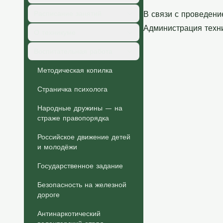
Расписание занятий
В связи с проведени
Администрация техн
О техникуме
Воспитательная работа
Методическая копилка
Страничка психолога
Народные дружины — на
страже правопорядка
Российское движение детей
и молодёжи
Государственное задание
Безопасность на железной
дороге
Антинаркотический