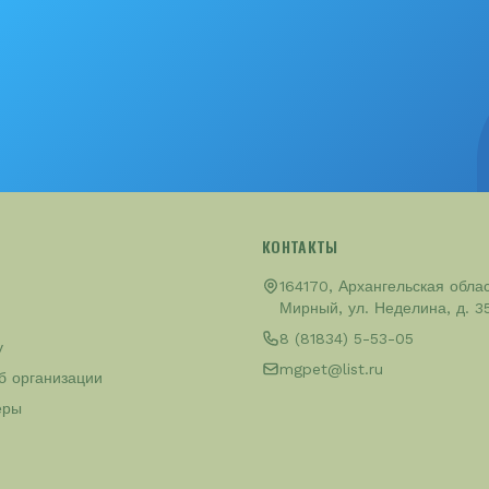
КОНТАКТЫ
164170, Архангельская област
Мирный, ул. Неделина, д. 3
8 (81834) 5-53-05
у
mgpet@list.ru
б организации
еры