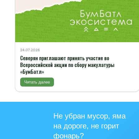
24.07.2026
Северян приглашают принять участие во
Всероссийской акции по сбору макулатуры
«БумБатл»
Читать далее
Не убран мусор, яма
на дороге, не горит
фонарь?