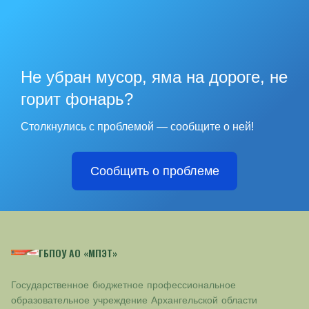
Не убран мусор, яма на дороге, не
горит фонарь?
Столкнулись с проблемой — сообщите о ней!
Сообщить о проблеме
ГБПОУ АО «МПЭТ»
Государственное бюджетное профессиональное
образовательное учреждение Архангельской области