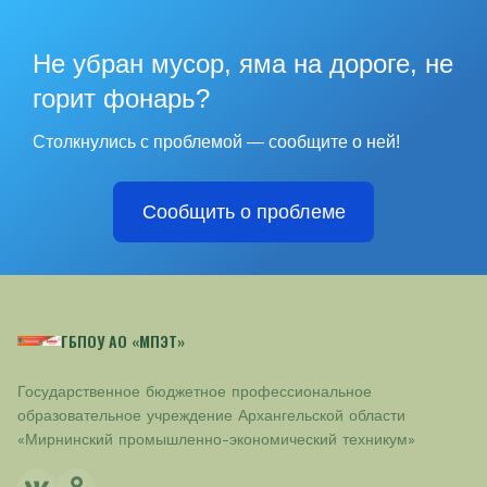
Не убран мусор, яма на дороге, не
горит фонарь?
Столкнулись с проблемой — сообщите о ней!
Сообщить о проблеме
ГБПОУ АО «МПЭТ»
Государственное бюджетное профессиональное
образовательное учреждение Архангельской области
«Мирнинский промышленно-экономический техникум»