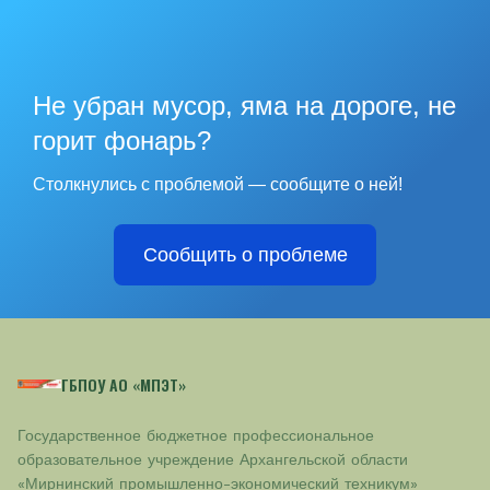
Не убран мусор, яма на дороге, не
горит фонарь?
Столкнулись с проблемой — сообщите о ней!
Сообщить о проблеме
ГБПОУ АО «МПЭТ»
Государственное бюджетное профессиональное
образовательное учреждение Архангельской области
«Мирнинский промышленно-экономический техникум»