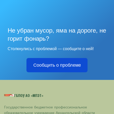
Не убран мусор, яма на дороге, не
горит фонарь?
Столкнулись с проблемой — сообщите о ней!
Сообщить о проблеме
ГБПОУ АО «МПЭТ»
Государственное бюджетное профессиональное
образовательное учреждение Архангельской области